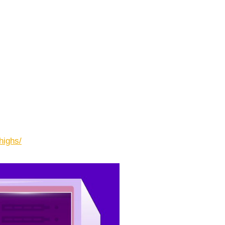
highs/