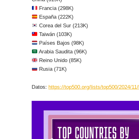
Francia (298K)
España (222K)
Corea del Sur (213K)
Taiwán (103K)
Países Bajos (98K)
Arabia Saudita (96K)
Reino Unido (85K)
Rusia (71K)
Datos:
https://top500.org/lists/top500/2024/11/