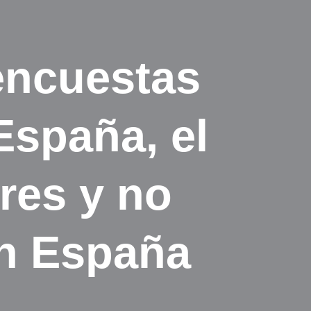
 encuestas
España, el
ares y no
en España