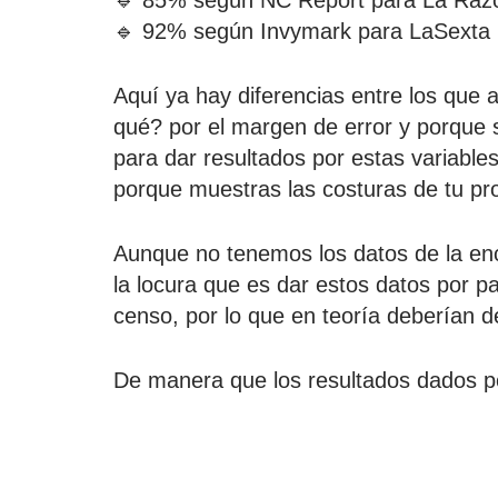
🔹 85% según NC Report para La Raz
🔹 92% según Invymark para LaSexta
Aquí ya hay diferencias entre los que a
qué? por el margen de error y porque
para dar resultados por estas variables
porque muestras las costuras de tu pr
Aunque no tenemos los datos de la enc
la locura que es dar estos datos por p
censo, por lo que en teoría deberían d
De manera que los resultados dados po
de GAD3 tienen un margen de error d
NC Report de un 6,4%. Esto quiere deci