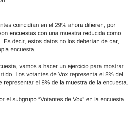
ón
ntes coincidían en el 29% ahora difieren, por
 son encuestas con una muestra reducida como
. Es decir, estos datos no los deberían de dar,
opia encuesta.
uesta, vamos a hacer un ejercicio para mostrar
artido. Los votantes de Vox representa el 8% del
e representar el 8% de la muestra de la encuesta.
r el subgrupo “Votantes de Vox” en la encuesta
e 12,1% aproximadamente y los de la encuesta de
r que el resultado real de la encuesta son de: