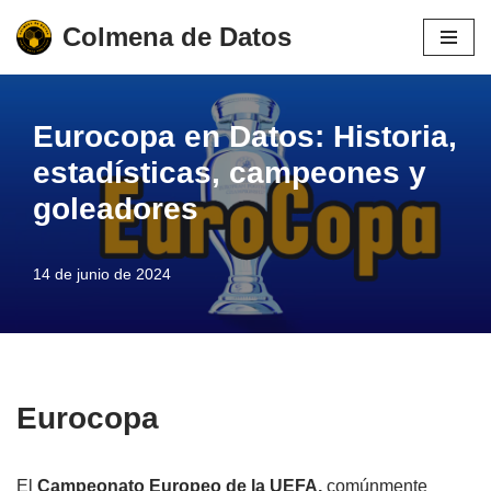
Colmena de Datos
Saltar
al
contenido
Eurocopa en Datos: Historia,
estadísticas, campeones y
goleadores
14 de junio de 2024
Eurocopa
El
Campeonato Europeo de la UEFA,
comúnmente