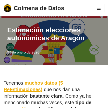
Colmena de Datos
Saltar
al
contenido
Estimación elecciones
autonómicas de Aragón
27 de enero de 2026
Tenemos
muchos datos (5
ReEstimaciones)
que nos dan una
información
bastante clara.
Como ya he
mencionado muchas veces, este
tipo de