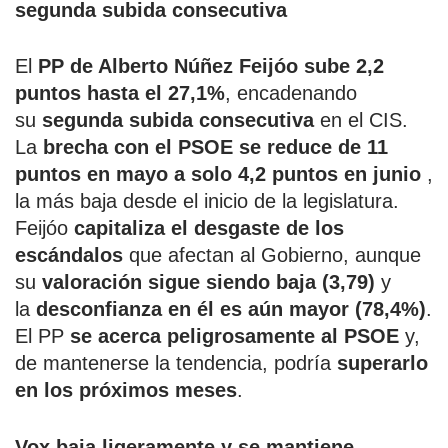
segunda subida consecutiva
El
PP de Alberto Núñez Feijóo sube 2,2
puntos hasta el 27,1%
, encadenando
su
segunda subida consecutiva
en el CIS.
La
brecha con el PSOE se reduce de 11
puntos en mayo a solo 4,2 puntos en junio
,
la más baja desde el inicio de la legislatura.
Feijóo
capitaliza el desgaste de los
escándalos
que afectan al Gobierno, aunque
su
valoración sigue siendo baja (3,79)
y
la
desconfianza en él es aún mayor (78,4%)
.
El PP
se acerca peligrosamente al PSOE
y,
de mantenerse la tendencia, podría
superarlo
en los próximos meses
.
Vox baja ligeramente y se mantiene