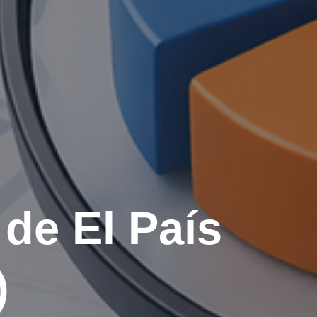
de El País
)