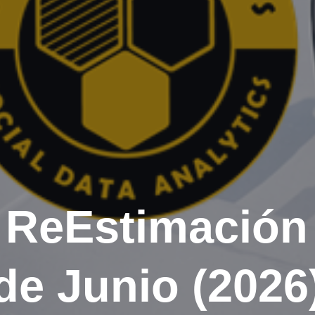
y ReEstimación 
de Junio (2026