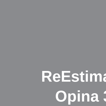
ReEstima
Opina 