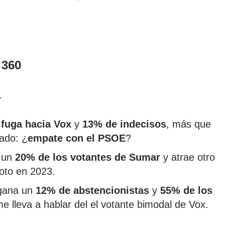
 360
.
fuga hacia Vox
y
13% de indecisos
, más que
ado: ¿
empate con el PSOE
?
a un
20% de los votantes de Sumar
y atrae otro
oto en 2023.
 gana un
12% de abstencionistas
y
55% de los
e lleva a hablar del el votante bimodal de Vox.