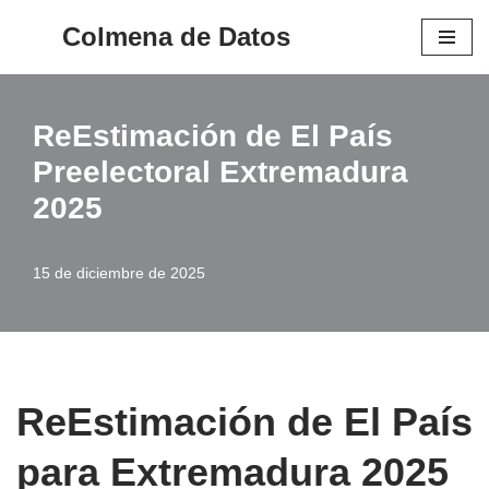
Colmena de Datos
Saltar
al
contenido
ReEstimación de El País
Preelectoral Extremadura
2025
15 de diciembre de 2025
ReEstimación de El País
para Extremadura 2025