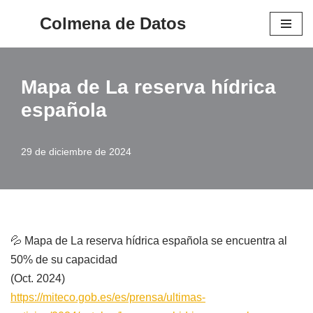
Colmena de Datos
Saltar
al
contenido
Mapa de La reserva hídrica
española
29 de diciembre de 2024
💦 Mapa de La reserva hídrica española se encuentra al
50% de su capacidad
(Oct. 2024)
https://miteco.gob.es/es/prensa/ultimas-