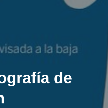
ografía de
h