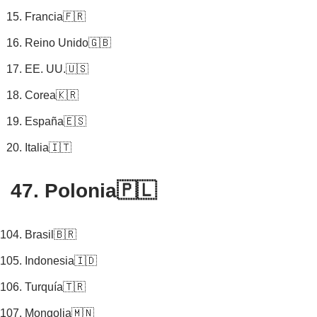
Francia🇫🇷
Reino Unido🇬🇧
EE. UU.🇺🇸
Corea🇰🇷
España🇪🇸
Italia🇮🇹
47. Polonia🇵🇱
Brasil🇧🇷
Indonesia🇮🇩
Turquía🇹🇷
Mongolia🇲🇳