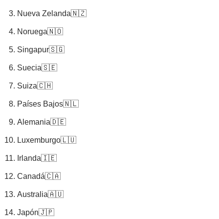
Nueva Zelanda🇳🇿
Noruega🇳🇴
Singapur🇸🇬
Suecia🇸🇪
Suiza🇨🇭
Países Bajos🇳🇱
Alemania🇩🇪
Luxemburgo🇱🇺
Irlanda🇮🇪
Canadá🇨🇦
Australia🇦🇺
Japón🇯🇵