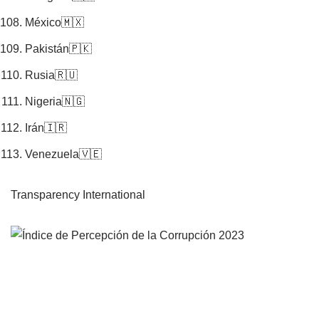
México🇲🇽
Pakistán🇵🇰
Rusia🇷🇺
Nigeria🇳🇬
Irán🇮🇷
Venezuela🇻🇪
Transparency International