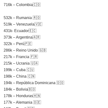
716k – Colombia🇨🇴
532k – Rumania 🇷🇴
519k – Venezuela🇻🇪
431k- Ecuador🇪🇨
373k – Argentina🇦🇷
322k – Perú🇵🇪
286k – Reino Unido 🇬🇧
217k – Francia 🇫🇷
215k – Ucrania 🇺🇦
199k – Cuba 🇨🇺
198k – China 🇨🇳
194k – República Dominicana 🇩🇴
184k – Bolivia🇧🇴
178k – Honduras🇭🇳
177k – Alemania 🇩🇪