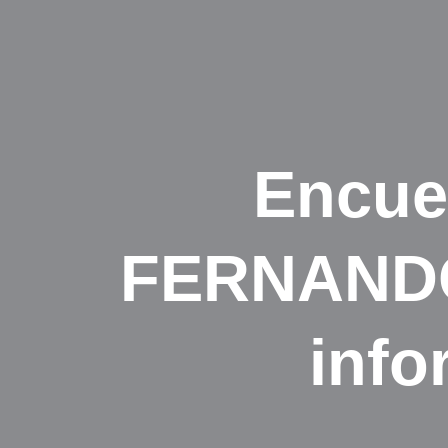
Encue
FERNANDO 
info