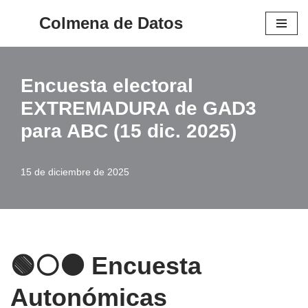
Colmena de Datos
Saltar
al
contenido
Encuesta electoral
EXTREMADURA de GAD3
para ABC (15 dic. 2025)
15 de diciembre de 2025
🟢⚪⚫ Encuesta
Autonómicas