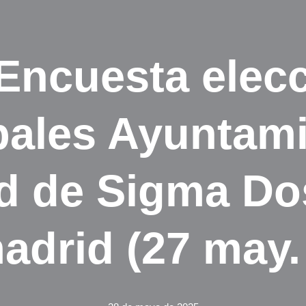
Encuesta elec
pales Ayuntami
d de Sigma Do
adrid (27 may.