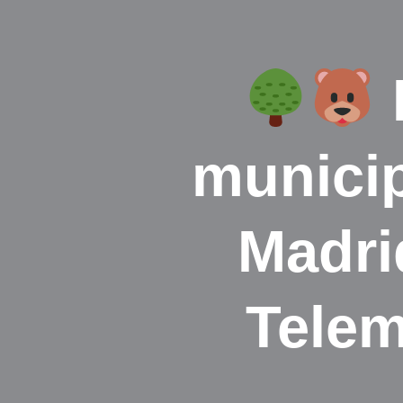
munici
Madri
Telem