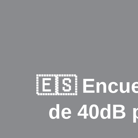
🇪🇸 Encue
de 40dB p