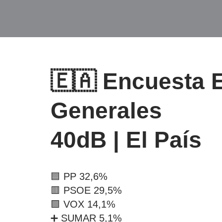
🇪🇦 Encuesta 
Generales
40dB | El País
🟦 PP 32,6%
🟥 PSOE 29,5%
🟩 VOX 14,1%
➕ SUMAR 5,1%