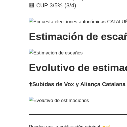
🟨 CUP 3/5% (3/4)
Estimación de esca
Evolutivo de estima
⬆️Subidas de Vox y Aliança Catalana
Puedes ver la publicación original
aquí