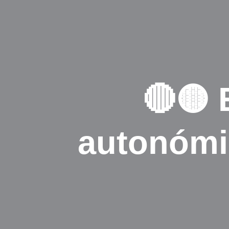
🔴🟡 
autonóm