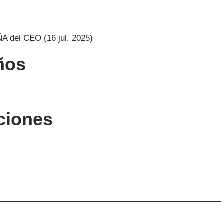
ños
ciones