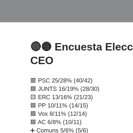
🔴🟡 Encuesta Ele
CEO
🟥 PSC 25/28% (40/42)
🟦 JUNTS 16/19% (28/30)
🟨 ERC 13/16% (21/23)
🟦 PP 10/11% (14/15)
🟩 Vox 8/11% (12/14)
🟦 AC 6/8% (10/11)
➕ Comuns 5/6% (5/6)