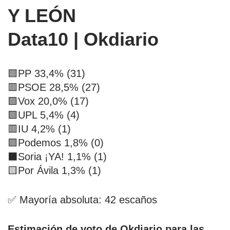
Y LEÓN
Data10 | Okdiario
🟦PP 33,4% (31)
🟥PSOE 28,5% (27)
🟩Vox 20,0% (17)
🟪UPL 5,4% (4)
🟥IU 4,2% (1)
🟪Podemos 1,8% (0)
⬛Soria ¡YA! 1,1% (1)
🟨Por Ávila 1,3% (1)
✅ Mayoría absoluta: 42 escaños
Estimación de voto de Okdiario para las