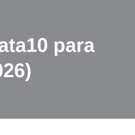
ta10 para
026)