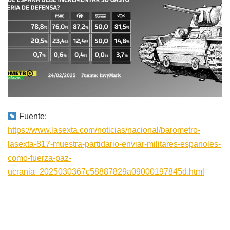
Fuente:
https://www.lasexta.com/noticias/nacional/barometro-
lasexta-817-muestra-partidario-enviar-militares-espanoles-
como-fuerza-paz-
ucrania_2025030367c58887829a09000197845d.html