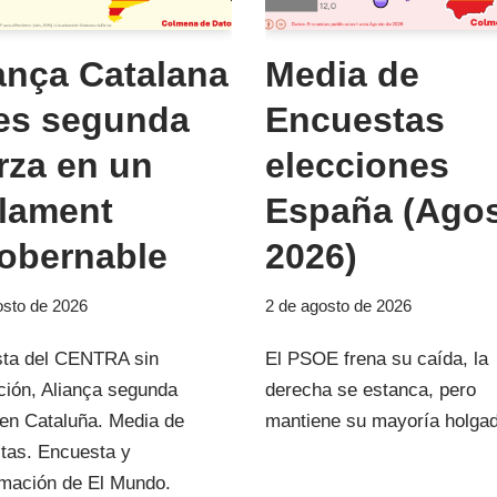
ança Catalana
Media de
es segunda
Encuestas
rza en un
elecciones
lament
España (Ago
obernable
2026)
osto de 2026
2 de agosto de 2026
ta del CENTRA sin
El PSOE frena su caída, la
ción, Aliança segunda
derecha se estanca, pero
 en Cataluña. Media de
mantiene su mayoría holga
tas. Encuesta y
mación de El Mundo.