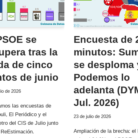
PSOE se
Encuesta de 
upera tras la
minutos: Su
da de cinco
se desploma 
tos de junio
Podemos lo
adelanta (DY
lio de 2026
Jul. 2026)
amos las encuestas de
li, El Periódico y el
23 de julio de 2026
ro del CIS de Julio junto
Ampliación de la brecha: el
 ReEstimación.