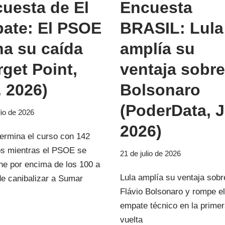
uesta de El
Encuesta
ate: El PSOE
BRASIL: Lula
na su caída
amplía su
rget Point,
ventaja sobre
. 2026)
Bolsonaro
(PoderData, J
lio de 2026
2026)
termina el curso con 142
s mientras el PSOE se
21 de julio de 2026
ne por encima de los 100 a
Lula amplía su ventaja sobr
de canibalizar a Sumar
Flávio Bolsonaro y rompe el
empate técnico en la prime
vuelta