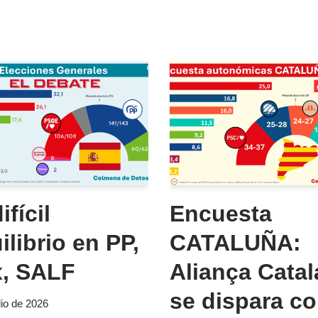
ifícil
Encuesta
ilibrio en PP,
CATALUÑA:
, SALF
Aliança Cata
se dispara c
lio de 2026