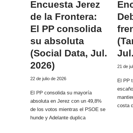
Encuesta Jerez
Enc
de la Frontera:
Deb
El PP consolida
fre
su absoluta
(Ta
(Social Data, Jul.
Jul
2026)
21 de ju
22 de julio de 2026
El PP 
escaño
El PP consolida su mayoría
mantie
absoluta en Jerez con un 49,8%
costa 
de los votos mientras el PSOE se
hunde y Adelante duplica