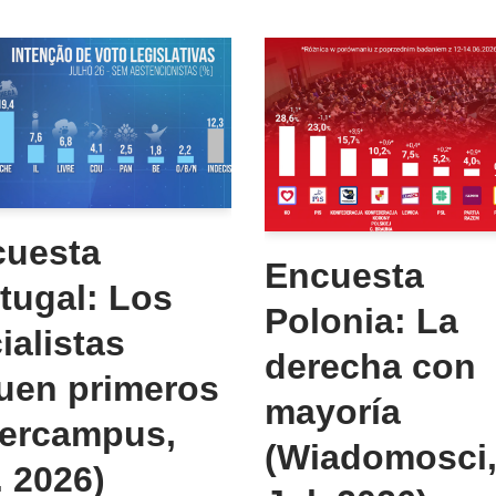
cuesta
Encuesta
tugal: Los
Polonia: La
ialistas
derecha con
uen primeros
mayoría
tercampus,
(Wiadomosci
. 2026)