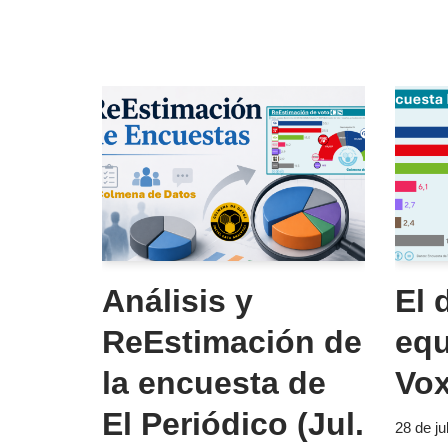
Análisis y
El d
ReEstimación de
equ
la encuesta de
Vox
El Periódico (Jul.
28 de ju