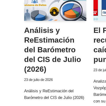
Análisis y
El 
ReEstimación
rec
del Barómetro
caí
del CIS de Julio
pun
(2026)
23 de ju
23 de julio de 2026
Analiz
Vozpópu
Análisis y ReEstimación del
Barómet
Barómetro del CIS de Julio (2026)
con su