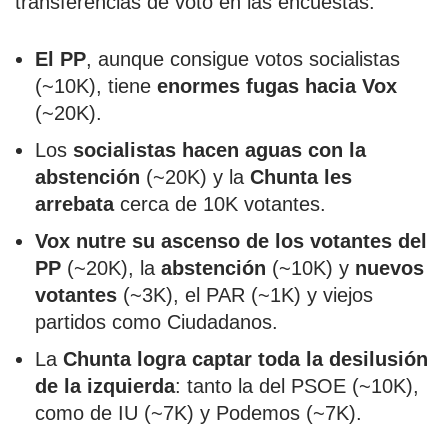
transferencias de voto en las encuestas:
El PP
, aunque consigue votos socialistas
(~10K), tiene
enormes fugas hacia Vox
(~20K).
Los
socialistas hacen aguas con la
abstención
(~20K) y la
Chunta les
arrebata
cerca de 10K votantes.
Vox nutre su ascenso de los votantes del
PP
(~20K), la
abstención
(~10K) y
nuevos
votantes
(~3K), el PAR (~1K) y viejos
partidos como Ciudadanos.
La
Chunta logra captar toda la desilusión
de la izquierda
: tanto la del PSOE (~10K),
como de IU (~7K) y Podemos (~7K).